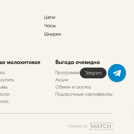
Цепи
Часы
Шнурки
ша малахитовая
Выгода очевидна
Telegram
ас
Программа лояльности
 купить
Акции
ывы
Обмен и скупка
ости
Подарочные сертификаты
рнал
Created by