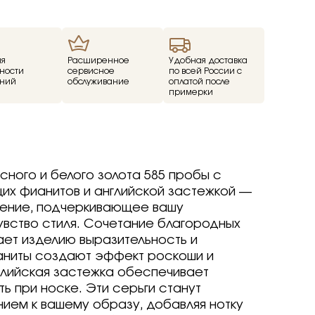
ие
ед
ия
Расширенное
Удобная доставка
ности
сервисное
по всей России с
о -30%
ний
обслуживание
оплатой после
драгоценные -
примерки
-70%
о -70%
асного и белого золота 585 пробы с
х фианитов и английской застежкой —
р
р
arine
arine
arine
шение, подчеркивающее вашу
увство стиля. Сочетание благородных
р
р
р
ает изделию выразительность и
Brilliant
ветмет
ианиты создают эффект роскоши и
a jewelry
т
т
вета
ветмет
глийская застежка обеспечивает
ov
Brilliant
Brilliant
ветмет
т
ь при носке. Эти серьги станут
ovsky
a jewelry
a jewelry
Brilliant
ием к вашему образу, добавляя нотку
ur
бряные крылья
бряные крылья
т
a jewelry