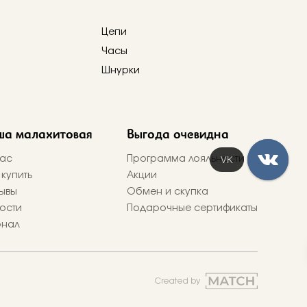
Цепи
Часы
Шнурки
ша малахитовая
Выгода очевидна
VK
ас
Программа лояльности
 купить
Акции
ывы
Обмен и скупка
ости
Подарочные сертификаты
рнал
Created by