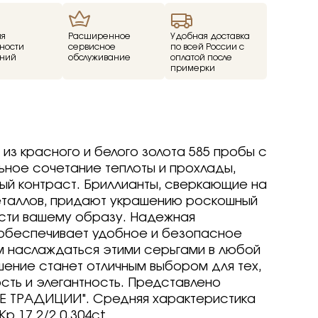
ие
ия
Расширенное
Удобная доставка
ности
сервисное
по всей России с
ний
обслуживание
оплатой после
ед
примерки
о -30%
драгоценные -
-70%
о -70%
 из красного и белого золота 585 пробы с
ьное сочетание теплоты и прохлады,
й контраст. Бриллианты, сверкающие на
таллов, придают украшению роскошный
р
р
arine
arine
arine
ости вашему образу. Надежная
р
р
р
 обеспечивает удобное и безопасное
Brilliant
ветмет
м наслаждаться этими серьгами в любой
a jewelry
т
т
вета
ветмет
шение станет отличным выбором для тех,
ov
Brilliant
Brilliant
ветмет
т
ость и элегантность. Представлено
ovsky
a jewelry
a jewelry
Brilliant
 ТРАДИЦИИ". Средняя характеристика
ur
бряные крылья
бряные крылья
т
a jewelry
Кр 17 2/2 0.304ct