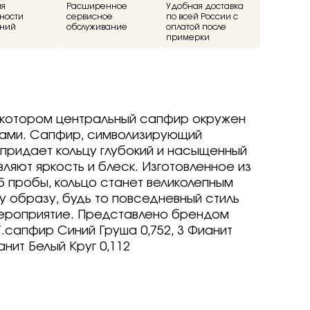
ие
ия
Расширенное
Удобная доставка
ности
сервисное
по всей России с
ний
обслуживание
оплатой после
примерки
ед
о -30%
драгоценные -
в котором центральный сапфир окружен
-70%
ами. Сапфир, символизирующий
о -70%
 придает кольцу глубокий и насыщенный
вляют яркость и блеск. Изготовленное из
 пробы, кольцо станет великолепным
 образу, будь то повседневный стиль
р
р
arine
arine
arine
ероприятие. Представлено брендом
р
р
р
Т.сапфир Синий Груша 0,752, 3 Фианит
Brilliant
ветмет
анит Белый Круг 0,112
a jewelry
т
т
вета
ветмет
ov
Brilliant
Brilliant
ветмет
т
ovsky
a jewelry
a jewelry
Brilliant
ur
бряные крылья
бряные крылья
т
a jewelry