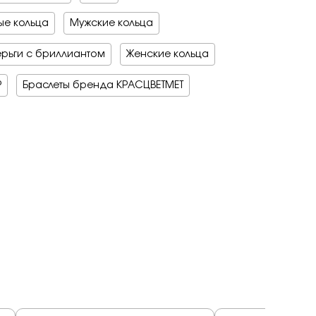
на обручальные
е кольца
е драгоценные - 70%
Мужские кольца
о -70%
 мед
рьги с бриллиантом
Женские кольца
бро -70%
бро -30%
е драгоценные - 70%
Р
Браслеты бренда КРАСЦВЕТМЕТ
о -70%
бро -70%