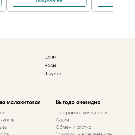
Цепи
Часы
Шнурки
ша малахитовая
Выгода очевидна
ас
Программа лояльности
 купить
Акции
ывы
Обмен и скупка
ости
Подарочные сертификаты