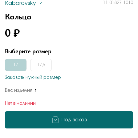
Kabarovsky
11-01827-1010
Заказать
Отзыв
Понятно
Кольцо
0 ₽
Подтверждаю, что я ознакомлен и согласен с условиями
политики конфиденциальности
Выберите размер
Отправить
Отправить
17
17,5
Заказать нужный размер
Подтверждаю, что я ознакомлен и согласен с условиями
политики конфиденциальности
Добавьте фото
Вес изделия:
г.
Нет в наличии
Под заказ
Подтверждаю, что я ознакомлен и согласен с условиями
политики конфиденциальности