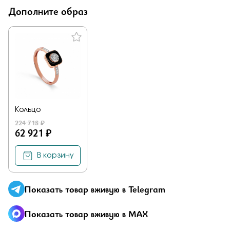
Отправить
Дополните образ
Отправить
Подтверждаю, что я ознакомлен и согласен с условиями
политики конфиденциальности
Кольцо
224 718 ₽
Здравствуйте,
имя получателя
62 921 ₽
Мы узнали, что
имя отправителя
Мечтает о таком подарке —
В корзину
Кольцо
из
Малахитовой шкатулки и решили вам
намекнуть об этом.
Показать товар вживую в Telegram
Показать товар вживую в MAX