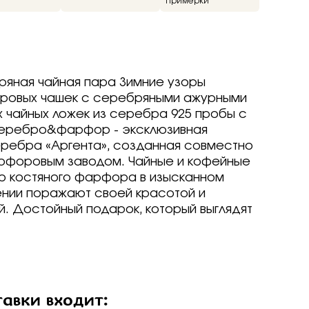
примерки
ие
ед
о -30%
яная чайная пара Зимние узоры
драгоценные -
оровых чашек с серебряными ажурными
х чайных ложек из серебра 925 пробы с
-70%
Серебро&фарфор - эксклюзивная
о -70%
еребра «Аргента», созданная совместно
рфоровым заводом. Чайные и кофейные
го костяного фарфора в изысканном
нии поражают своей красотой и
р
р
arine
arine
arine
. Достойный подарок, который выглядят
р
р
р
Brilliant
ветмет
a jewelry
т
т
вета
ветмет
ov
Brilliant
Brilliant
ветмет
т
ovsky
a jewelry
a jewelry
Brilliant
авки входит:
ur
бряные крылья
бряные крылья
т
a jewelry