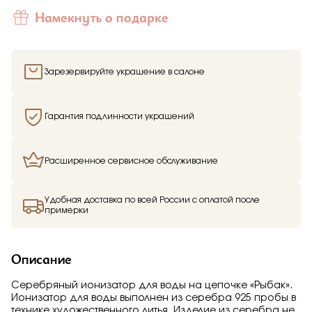
Отправить
Намекнуть о подарке
Подтверждаю, что я ознакомлен и согласен с условиями
политики конфиденциальности
Зарезервируйте украшение в салоне
Гарантия подлинности украшений
Расширенное сервисное обслуживание
Здравствуйте,
имя получателя
Мы узнали, что
имя отправителя
Удобная доставка по всей России с оплатой после
Мечтает о таком подарке —
примерки
Ионизатор воды
"Рыбак"
из Малахитовой шкатулки и решили
вам намекнуть об этом.
Описание
Серебряный ионизатор для воды на цепочке «Рыбак».
Ионизатор для воды выполнен из серебра 925 пробы в
технике художественного литья. Изделие из серебра не