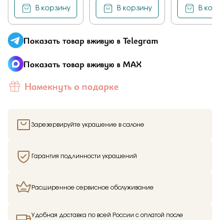
В корзину
В корзину
В кор
Показать товар вживую в Telegram
Показать товар вживую в MAX
Намекнуть о подарке
Зарезервируйте украшение в салоне
Гарантия подлинности украшений
Расширенное сервисное обслуживание
Удобная доставка по всей России с оплатой после