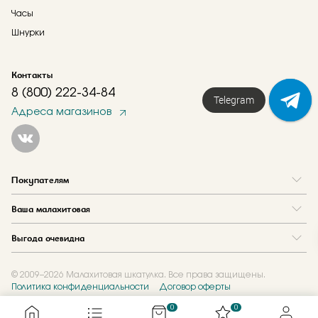
Часы
Шнурки
Контакты
8 (800) 222-34-84
Telegram
Адреса магазинов
Покупателям
Вопрос и ответ
Ваша малахитовая
Доставка и оплата
О нас
Как купить в кредит
Выгода очевидна
Где купить
Как оформить заказ
Программа лояльности
Отзывы
Акции
Новости
© 2009–2026 Малахитовая шкатулка. Все права защищены.
Политика конфиденциальности
Договор оферты
Обмен и скупка
Журнал
Подарочные сертификаты
0
0