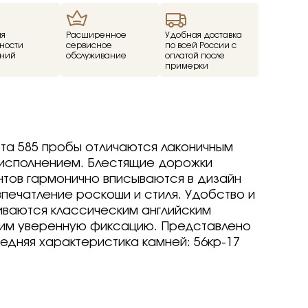
ие
ия
Расширенное
Удобная доставка
ности
сервисное
по всей России с
ний
обслуживание
оплатой после
ед
примерки
о -30%
драгоценные -
-70%
о -70%
ота 585 пробы отличаются лаконичным
 исполнением. Блестящие дорожки
тов гармонично вписываются в дизайн
впечатление роскоши и стиля. Удобство и
р
р
arine
arine
arine
ваются классическим английским
р
р
р
им уверенную фиксацию. Представлено
Brilliant
ветмет
дняя характеристика камней: 56кр-17
a jewelry
т
т
вета
ветмет
ov
Brilliant
Brilliant
ветмет
т
ovsky
a jewelry
a jewelry
Brilliant
ur
бряные крылья
бряные крылья
т
a jewelry