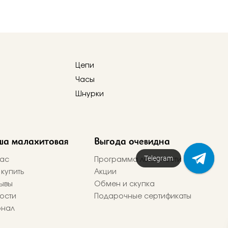
Цепи
Часы
Шнурки
ша малахитовая
Выгода очевидна
Telegram
Напишите нам!
ас
Программа лояльности
 купить
Акции
ывы
Обмен и скупка
ости
Подарочные сертификаты
рнал