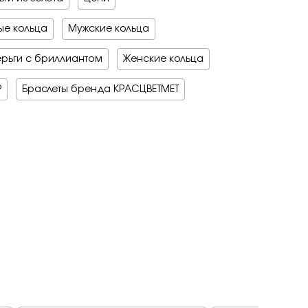
на обручальные
е драгоценные - 70%
е кольца
Мужские кольца
о -70%
 мед
бро -70%
бро -30%
рьги с бриллиантом
Женские кольца
е драгоценные - 70%
о -70%
Р
Браслеты бренда КРАСЦВЕТМЕТ
бро -70%