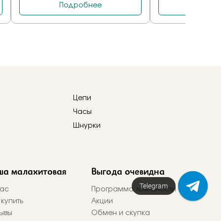
Цепи
Часы
Шнурки
ша малахитовая
Выгода очевидна
Telegram
ас
Программа лояльности
 купить
Акции
ывы
Обмен и скупка