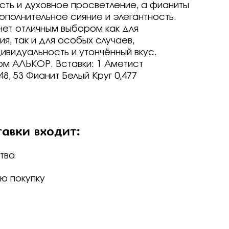
ть и духовное просветление, а фианиты
 Stones
ov
ov
Brilliant
бряные крылья
полнительное сияние и элегантность.
ье
a jewelry
ov
нет отличным выбором как для
ovsky
ирные традиции
ерк
я, так и для особых случаев,
vsky
риал
ovsky
ov
ирные традиции
ивидуальность и утончённый вкус.
а
риал
ovsky
м АЛЬКОР. Вставки: 1 Аметист
e
Кольцов
ирные традиции
риал
8, 53 Фианит Белый Круг 0,477
ur
ovsky
Кольцов
 Stones
риал
ur
vsky
ika
Кольцов
а
Grace
taliano
 Stones
 Stones
авки входит:
 hills
e
ika
ika
 мед
а
e
taliano
бро -30%
iev
а
e
тва
е драгоценные - 70%
prezioso
ca
одерн
а
о -70%
ю покупку
одерн
бро -70%
a jewelry
одерн
 бриллиант
Grace
 бриллиант
vsky
чные