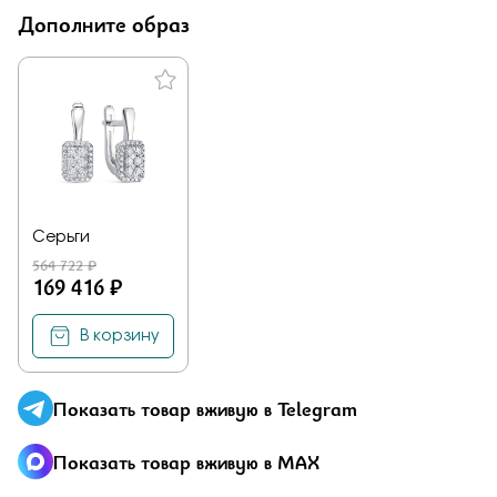
Отправить
Дополните образ
Подтверждаю, что я ознакомлен и согласен с условиями
политики конфиденциальности
Серьги
564 722 ₽
Здравствуйте,
имя получателя
169 416 ₽
Мы узнали, что
имя отправителя
Мечтает о таком подарке —
В корзину
Кольцо
из
Малахитовой шкатулки и решили вам
намекнуть об этом.
Показать товар вживую в Telegram
Показать товар вживую в MAX