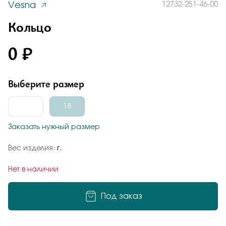
Vesna
12732-251-46-00
Заказать
Понятно
Кольцо
0 ₽
Подтверждаю, что я ознакомлен и согласен с условиями
политики конфиденциальности
Выберите размер
Добавьте фото
Отправить
Отправить
18
Заказать нужный размер
Подтверждаю, что я ознакомлен и согласен с условиями
политики конфиденциальности
Вес изделия:
г.
Подтверждаю, что я ознакомлен и согласен с условиями
политики конфиденциальности
Нет в наличии
Отправить
Под заказ