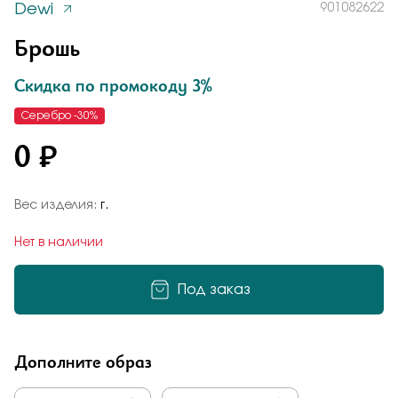
Dewi
901082622
Заказать
Понятно
Брошь
Брошь
Брошь из серебра 925 пробы
901082622
Скидка по промокоду 3%
Подтверждаю, что я ознакомлен и согласен с условиями
Серебро -30%
Общая оценка
политики конфиденциальности
0 ₽
Отправить
Отправить
Вес изделия:
Отзыв
г.
Подтверждаю, что я ознакомлен и согласен с условиями
Нет в наличии
политики конфиденциальности
Под заказ
Дополните образ