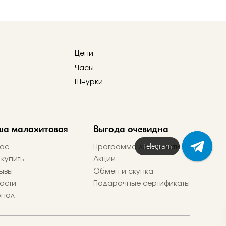
Цепи
Часы
Шнурки
ша малахитовая
Выгода очевидна
Telegram
ас
Программа лояльности
 купить
Акции
ывы
Обмен и скупка
ости
Подарочные сертификаты
рнал