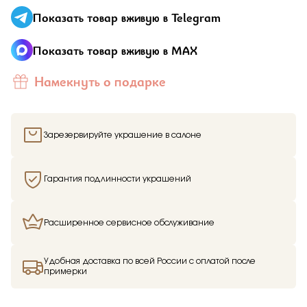
Отправить
Показать товар вживую в Telegram
Подтверждаю, что я ознакомлен и согласен с условиями
Показать товар вживую в MAX
политики конфиденциальности
Намекнуть о подарке
Зарезервируйте украшение в салоне
Здравствуйте,
имя получателя
Гарантия подлинности украшений
Мы узнали, что
имя отправителя
Мечтает о таком подарке —
Кольцо
из
Малахитовой шкатулки и решили вам
Расширенное сервисное обслуживание
намекнуть об этом.
Удобная доставка по всей России с оплатой после
примерки