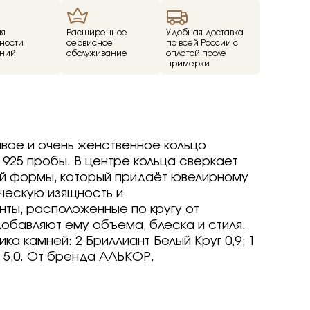
ие
ия
Расширенное
Удобная доставка
ности
сервисное
по всей России с
ний
обслуживание
оплатой после
ед
примерки
о -30%
драгоценные -
-70%
о -70%
вое и очень женственное кольцо
925 пробы. В центре кольца сверкает
ой формы, который придаёт ювелирному
ческую изящность и
р
р
arine
arine
arine
нты, расположенные по кругу от
р
р
р
добавляют ему объема, блеска и стиля.
Brilliant
ветмет
а камней: 2 Бриллиант Белый Круг 0,9; 1
a jewelry
т
т
вета
ветмет
 5,0. От бренда АЛЬКОР.
ov
Brilliant
Brilliant
ветмет
т
ovsky
a jewelry
a jewelry
Brilliant
ur
бряные крылья
бряные крылья
т
a jewelry