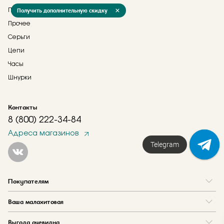
Получить дополнительную скидку
Подвески
Прочее
Серьги
Цепи
Часы
Шнурки
Контакты
8 (800) 222-34-84
Адреса магазинов
Telegram
Покупателям
Вопрос и ответ
Ваша малахитовая
Доставка и оплата
О нас
Как купить в кредит
Выгода очевидна