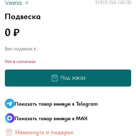
Vesna
31810-156-142-00
Заказать
Понятно
Подвеска
0 ₽
Подтверждаю, что я ознакомлен и согласен с условиями
политики конфиденциальности
Вес изделия:
г.
Добавьте фото
Отправить
Нет в наличии
Отправить
Под заказ
Подтверждаю, что я ознакомлен и согласен с условиями
политики конфиденциальности
Подтверждаю, что я ознакомлен и согласен с условиями
политики конфиденциальности
Показать товар вживую в Telegram
Отправить
Показать товар вживую в MAX
Намекнуть о подарке