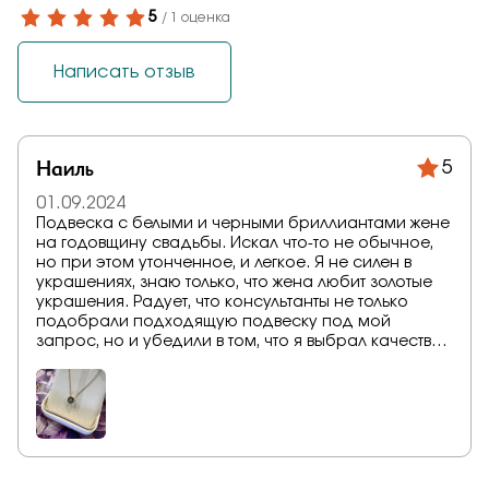
5
/ 1 оценка
Написать отзыв
Наиль
5
01.09.2024
Подвеска с белыми и черными бриллиантами жене
на годовщину свадьбы. Искал что-то не обычное,
но при этом утонченное, и легкое. Я не силен в
украшениях, знаю только, что жена любит золотые
украшения. Радует, что консультанты не только
подобрали подходящую подвеску под мой
запрос, но и убедили в том, что я выбрал качество,
и лучшие характеристики бриллиантов, редко в
магазинах встречается такой профессиональный
подход к украшениям, это вызывает доверие.
Уверен, жене понравится. А я за подарками теперь
только к вам! Спасибо!