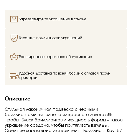
Отправить
Подтверждаю, что я ознакомлен и согласен с условиями
Зарезервируйте украшение в салоне
политики конфиденциальности
Гарантия подлинности украшений
Расширенное сервисное обслуживание
Здравствуйте,
имя получателя
Удобная доставка по всей России с оплатой после
примерки
Мы узнали, что
имя отправителя
Мечтает о таком подарке —
Подвеска
из
Малахитовой шкатулки и решили вам
Описание
намекнуть об этом.
Стильная лаконичная подвеска с чёрными
бриллиантами выполнена из красного золота 585
пробы. Блеск бриллиантов и изящность формы – такое
украшение создано, чтобы притягивать взгляды.
Средние характеристики камней: 1 Бриллиант Круг 57