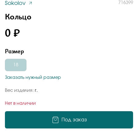
Sokolov
716399
Заказать
Понятно
Кольцо
0 ₽
Подтверждаю, что я ознакомлен и согласен с условиями
политики конфиденциальности
Размер
Добавьте фото
Отправить
Отправить
18
Заказать нужный размер
Подтверждаю, что я ознакомлен и согласен с условиями
политики конфиденциальности
Вес изделия:
г.
Подтверждаю, что я ознакомлен и согласен с условиями
политики конфиденциальности
Нет в наличии
Отправить
Под заказ