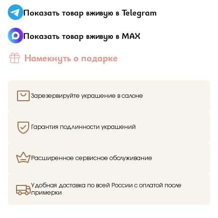
Отправить
Показать товар вживую в Telegram
Подтверждаю, что я ознакомлен и согласен с условиями
Показать товар вживую в MAX
политики конфиденциальности
Намекнуть о подарке
Зарезервируйте украшение в салоне
Здравствуйте,
имя получателя
Гарантия подлинности украшений
Мы узнали, что
имя отправителя
Мечтает о таком подарке —
Кольцо
из
Малахитовой шкатулки и решили вам
Расширенное сервисное обслуживание
намекнуть об этом.
Удобная доставка по всей России с оплатой после
примерки