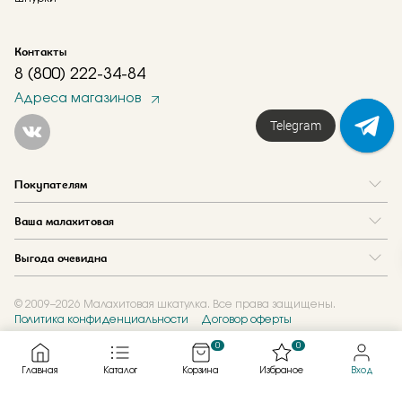
Контакты
8 (800) 222-34-84
Адреса магазинов
Telegram
Покупателям
Вопрос и ответ
Ваша малахитовая
Доставка и оплата
О нас
Как купить в кредит
Выгода очевидна
Где купить
Как оформить заказ
Программа лояльности
Отзывы
Акции
Новости
© 2009–2026 Малахитовая шкатулка. Все права защищены.
Политика конфиденциальности
Договор оферты
Обмен и скупка
Журнал
Подарочные сертификаты
0
0
Главная
Каталог
Корзина
Избраное
Вход
Created by