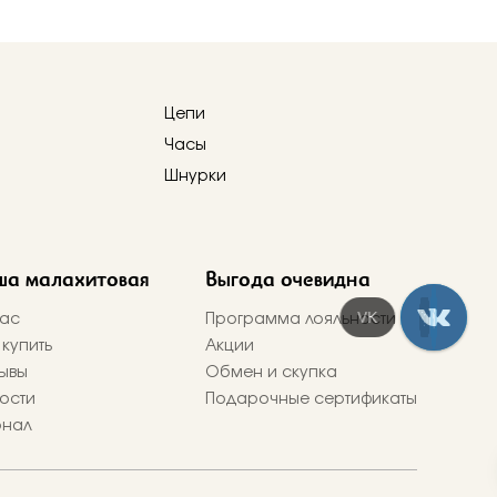
Цепи
Часы
Шнурки
ша малахитовая
Выгода очевидна
Telegram
ас
Программа лояльности
 купить
Акции
ывы
Обмен и скупка
ости
Подарочные сертификаты
рнал