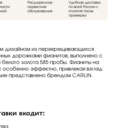
ие
ия
Расширенное
Удобная доставка
ности
сервисное
по всей России с
ний
обслуживание
оплатой после
примерки
ед
о -30%
драгоценные -
ым дизайном из перекрещивающихся
-70%
нных дорожками фианитов, выполнено с
о -70%
 белого золота 585 пробы. Фианиты на
т особенно эффектно, привлекая взгляд
лие представлено брендом CARLIN.
р
р
arine
arine
arine
р
р
р
Brilliant
ветмет
a jewelry
т
т
вета
ветмет
авки входит:
ov
Brilliant
Brilliant
ветмет
т
ovsky
a jewelry
a jewelry
Brilliant
ur
бряные крылья
бряные крылья
т
a jewelry
тва