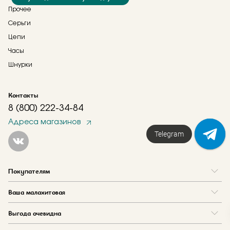
Прочее
Серьги
Цепи
Часы
Шнурки
Контакты
8 (800) 222-34-84
Адреса магазинов
Напишите нам!
Telegram
Покупателям
Вопрос и ответ
Ваша малахитовая
Доставка и оплата
О нас
Как купить в кредит
Выгода очевидна
Где купить
Как оформить заказ
Программа лояльности
Отзывы