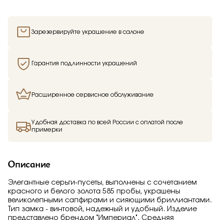
Отправить
Подтверждаю, что я ознакомлен и согласен с условиями
Зарезервируйте украшение в салоне
политики конфиденциальности
Гарантия подлинности украшений
Расширенное сервисное обслуживание
Здравствуйте,
имя получателя
Удобная доставка по всей России с оплатой после
примерки
Мы узнали, что
имя отправителя
Мечтает о таком подарке —
Серьги
из
Малахитовой шкатулки и решили вам
Описание
намекнуть об этом.
Элегантные серьги-пусеты, выполнены с сочетанием
красного и белого золота 585 пробы, украшены
великолепными сапфирами и сияющими бриллиантами.
Тип замка - винтовой, надежный и удобный. Изделие
представлено брендом "Империал". Средняя