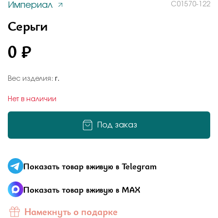
Империал
С01570-122
Заказать
Понятно
Серьги
0 ₽
Подтверждаю, что я ознакомлен и согласен с условиями
политики конфиденциальности
Вес изделия:
г.
Отправить
Нет в наличии
Добавьте фото
Отправить
Под заказ
Подтверждаю, что я ознакомлен и согласен с условиями
политики конфиденциальности
Подтверждаю, что я ознакомлен и согласен с условиями
Показать товар вживую в Telegram
политики конфиденциальности
Показать товар вживую в MAX
Отправить
Намекнуть о подарке