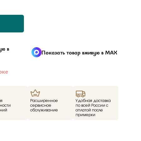
ал
tones
з
a
енциальности
я получателя
liano
я отправителя
ую в
Показать товар вживую в MAX
дерн
 подарке —
Серьги
катулки и решили
рке
 этом.
ace
ills
v
ия
Расширенное
Удобная доставка
ezioso
ности
сервисное
по всей России с
ний
обслуживание
оплатой после
примерки
or you
mith
денциальности