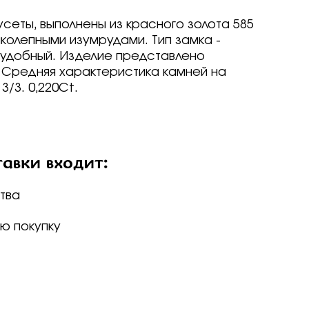
ие
усеты, выполнены из красного золота 585
колепными изумрудами. Тип замка -
 удобный. Изделие представлено
ед
 Средняя характеристика камней на
о -30%
 3/3. 0,220Ct.
драгоценные -
-70%
о -70%
авки входит:
тва
р
р
arine
arine
arine
р
р
р
ю покупку
Brilliant
ветмет
a jewelry
т
т
вета
ветмет
ov
Brilliant
Brilliant
ветмет
т
ovsky
a jewelry
a jewelry
Brilliant
ur
бряные крылья
бряные крылья
т
a jewelry