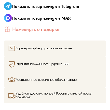
Отправить
Показать товар вживую в Telegram
Подтверждаю, что я ознакомлен и согласен с условиями
Показать товар вживую в MAX
Добавьте фото
политики конфиденциальности
Намекнуть о подарке
Подтверждаю, что я ознакомлен и согласен с условиями
Зарезервируйте украшение в салоне
политики конфиденциальности
Здравствуйте,
имя получателя
Гарантия подлинности украшений
Отправить
Мы узнали, что
имя отправителя
Мечтает о таком подарке —
Кольцо
из
Малахитовой шкатулки и решили вам
Расширенное сервисное обслуживание
намекнуть об этом.
Удобная доставка по всей России с оплатой после
примерки