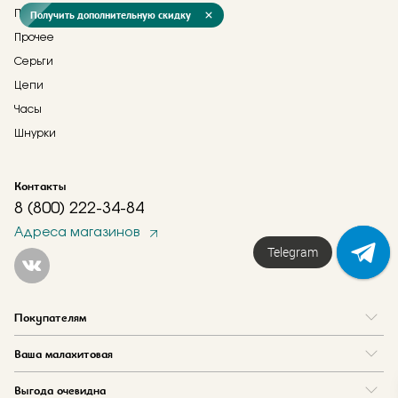
Получить дополнительную скидку
Подвески
Прочее
Серьги
Цепи
Часы
Шнурки
Контакты
8 (800) 222-34-84
Адреса магазинов
Telegram
Покупателям
Вопрос и ответ
Ваша малахитовая
Доставка и оплата
О нас
Как купить в кредит
Выгода очевидна