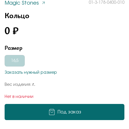
Magic Stones
01-3-178-0400-010
Заказать
Понятно
Кольцо
Кольцо
Кольцо оригинального дизайна с дымчато-
коричневым раух-топазом, выполнено из
0 ₽
красного золота 585 пробы
01-3-178-0400-010
Подтверждаю, что я ознакомлен и согласен с условиями
политики конфиденциальности
Размер
Общая оценка
Отправить
Отправить
16,5
Заказать нужный размер
Подтверждаю, что я ознакомлен и согласен с условиями
Отзыв
политики конфиденциальности
Вес изделия:
г.
Нет в наличии
Под заказ