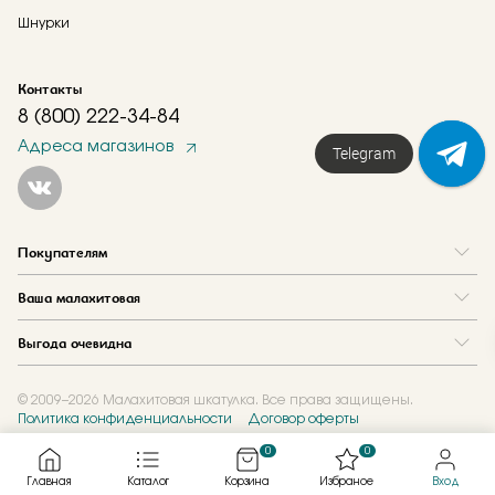
Шнурки
Контакты
8 (800) 222-34-84
Адреса магазинов
Telegram
Покупателям
Вопрос и ответ
Ваша малахитовая
Доставка и оплата
О нас
Как купить в кредит
Выгода очевидна
Где купить
Как оформить заказ
Программа лояльности
Отзывы
Акции
Новости
© 2009–2026 Малахитовая шкатулка. Все права защищены.
Политика конфиденциальности
Договор оферты
Обмен и скупка
Журнал
Подарочные сертификаты
0
0
Главная
Каталог
Корзина
Избраное
Вход