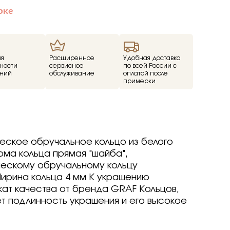
ие
рке
ед
о -30%
ия
Расширенное
Удобная доставка
ности
сервисное
по всей России с
драгоценные -
ний
обслуживание
оплатой после
примерки
-70%
о -70%
еское обручальное кольцо из белого
р
р
arine
arine
arine
рма кольца прямая "шайба",
р
р
р
ческому обручальному кольцу
Brilliant
ветмет
Ширина кольца 4 мм К украшению
a jewelry
т
т
вета
ветмет
ат качества от бренда GRAF Кольцов,
ov
Brilliant
Brilliant
ветмет
т
т подлинность украшения и его высокое
ovsky
a jewelry
a jewelry
Brilliant
ur
бряные крылья
бряные крылья
т
a jewelry