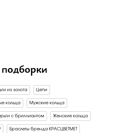
на обручальные
е драгоценные - 70%
о -70%
 мед
бро -70%
бро -30%
е драгоценные - 70%
о -70%
бро -70%
 подборки
ги из золота
Цепи
е кольца
Мужские кольца
рьги с бриллиантом
Женские кольца
Р
Браслеты бренда КРАСЦВЕТМЕТ