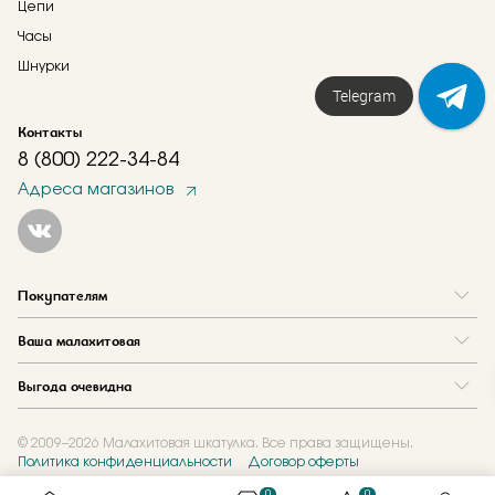
Цепи
Часы
Шнурки
Telegram
Контакты
8 (800) 222-34-84
Адреса магазинов
Покупателям
Вопрос и ответ
Ваша малахитовая
Доставка и оплата
О нас
Как купить в кредит
Выгода очевидна
Где купить
Как оформить заказ
Программа лояльности
Отзывы
Акции
Новости
© 2009–2026 Малахитовая шкатулка. Все права защищены.
Политика конфиденциальности
Договор оферты
Обмен и скупка
Журнал
Подарочные сертификаты
0
0