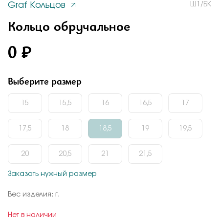
Graf Кольцов
Ш1/БК
Заказать
Понятно
Кольцо обручальное
0 ₽
Подтверждаю, что я ознакомлен и согласен с условиями
политики конфиденциальности
Выберите размер
Отправить
Отправить
15
15,5
16
16,5
17
Добавьте фото
17,5
Подтверждаю, что я ознакомлен и согласен с условиями
18
18,5
19
19,5
политики конфиденциальности
20
20,5
21
21,5
Выберите размер
Подтверждаю, что я ознакомлен и согласен с условиями
Заказать нужный размер
политики конфиденциальности
15
15.5
16
16.5
Вес изделия:
г.
Отправить
Нет в наличии
17
17.5
18
18.5