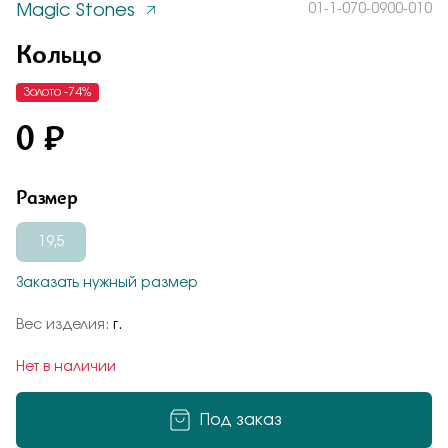
Magic Stones
01-1-070-0900-010
Заказать
Понятно
Кольцо
Золото -74%
0 ₽
Подтверждаю, что я ознакомлен и согласен с условиями
политики конфиденциальности
Размер
Добавьте фото
Отправить
Отправить
19,5
Подтверждаю, что я ознакомлен и согласен с условиями
политики конфиденциальности
Заказать нужный размер
Подтверждаю, что я ознакомлен и согласен с условиями
Вес изделия:
г.
политики конфиденциальности
Нет в наличии
Отправить
Под заказ