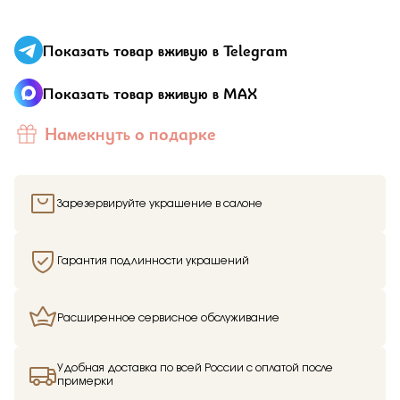
Отправить
Показать товар вживую в Telegram
Подтверждаю, что я ознакомлен и согласен с условиями
политики конфиденциальности
Показать товар вживую в MAX
Намекнуть о подарке
Зарезервируйте украшение в салоне
Здравствуйте,
имя получателя
Мы узнали, что
имя отправителя
Гарантия подлинности украшений
Мечтает о таком подарке —
Кольцо
из
Малахитовой шкатулки и решили вам
намекнуть об этом.
Расширенное сервисное обслуживание
Удобная доставка по всей России с оплатой после
примерки