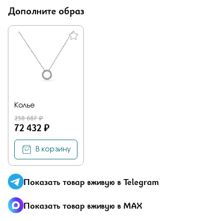
Отправить
Дополните образ
Подтверждаю, что я ознакомлен и согласен с условиями
политики конфиденциальности
Колье
258 687 ₽
Здравствуйте,
имя получателя
72 432 ₽
Мы узнали, что
имя отправителя
Мечтает о таком подарке —
В корзину
Колье
из
Малахитовой шкатулки и решили вам
намекнуть об этом.
Показать товар вживую в Telegram
Показать товар вживую в MAX