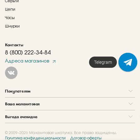
Серьги
Цепи
Часы
Шнурки
Контакты
8 (800) 222-34-84
Адреса магазинов
Telegram
Покупателям
Вопрос и ответ
Ваша малахитовая
Доставка и оплата
О нас
Как купить в кредит
Выгода очевидна
Где купить
Как оформить заказ
Программа лояльности
Отзывы
Акции
Новости
© 2009–2026 Малахитовая шкатулка. Все права защищены.
Политика конфиденциальности
Договор оферты
Обмен и скупка
Журнал