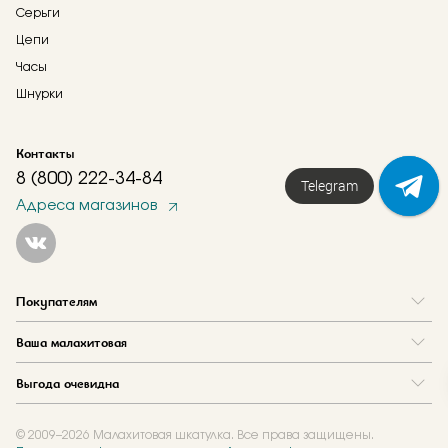
Серьги
Цепи
Часы
Шнурки
Контакты
8 (800) 222-34-84
Telegram
Адреса магазинов
Покупателям
Вопрос и ответ
Ваша малахитовая
Доставка и оплата
О нас
Как купить в кредит
Выгода очевидна
Где купить
Как оформить заказ
Программа лояльности
Отзывы
Акции
Новости
© 2009–2026 Малахитовая шкатулка. Все права защищены.