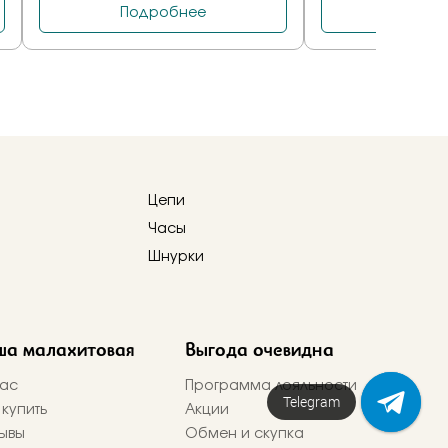
Цепи
Часы
Шнурки
ша малахитовая
Выгода очевидна
ас
Программа лояльности
Telegram
 купить
Акции
ывы
Обмен и скупка