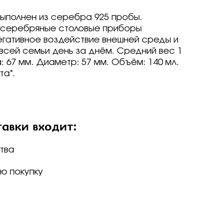
ие
выполнен из серебра 925 пробы.
, серебряные столовые приборы
егативное воздействие внешней среды и
ед
всей семьи день за днём. Средний вес 1
о -30%
та: 67 мм. Диаметр: 57 мм. Объём: 140 мл.
драгоценные -
та".
-70%
о -70%
авки входит:
р
р
arine
arine
arine
тва
р
р
р
Brilliant
ветмет
ю покупку
a jewelry
т
т
вета
ветмет
ov
Brilliant
Brilliant
ветмет
т
ovsky
a jewelry
a jewelry
Brilliant
ur
бряные крылья
бряные крылья
т
a jewelry