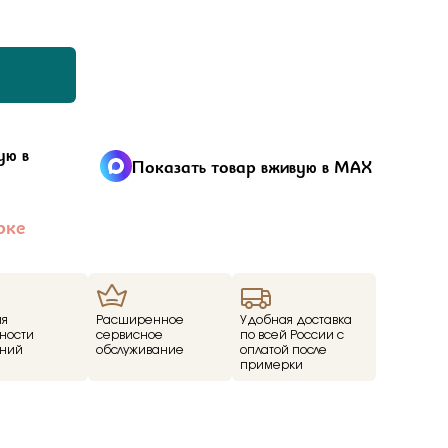
ал
tones
з
a
енциальности
я получателя
liano
я отправителя
ую в
Показать товар вживую в MAX
дерн
 подарке —
Стакан
Малахитовой шкатулки
рке
екнуть об этом.
ace
ills
v
ия
Расширенное
Удобная доставка
ezioso
ности
сервисное
по всей России с
ний
обслуживание
оплатой после
примерки
or you
mith
денциальности