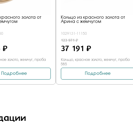
дации