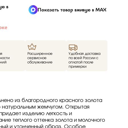
ие
ую в
Показать товар вживую в MAX
ед
рке
о -30%
драгоценные -
-70%
ия
Расширенное
Удобная доставка
о -70%
ности
сервисное
по всей России с
ний
обслуживание
оплатой после
примерки
р
р
arine
arine
arine
р
р
р
Brilliant
ветмет
нено из благородного красного золота
a jewelry
т
т
вета
ветмет
о натуральным жемчугом. Открытая
ov
Brilliant
Brilliant
ветмет
т
придает изделию легкость и
ovsky
a jewelry
a jewelry
Brilliant
ание теплого оттенка золота и молочного
ur
бряные крылья
бряные крылья
т
a jewelry
ный и утонченный образ. Особое