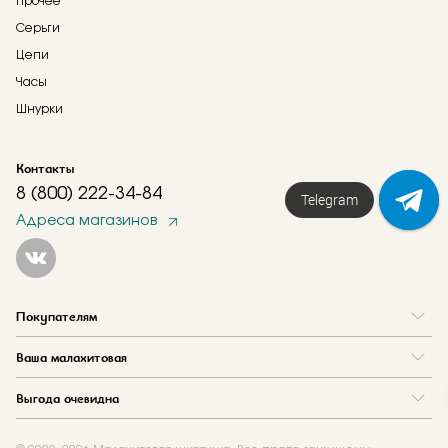
Прочее
Серьги
Цепи
Часы
Шнурки
Контакты
8 (800) 222-34-84
Telegram
Адреса магазинов
Покупателям
Вопрос и ответ
Ваша малахитовая
Доставка и оплата
О нас
Как купить в кредит
Выгода очевидна
Где купить
Как оформить заказ
Программа лояльности
Отзывы