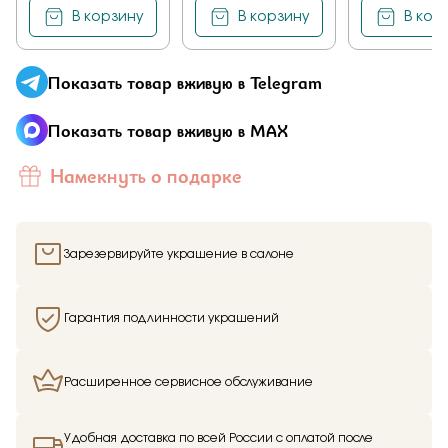
В корзину
В корзину
В кор
Показать товар вживую в Telegram
Показать товар вживую в MAX
Намекнуть о подарке
Зарезервируйте украшение в салоне
Гарантия подлинности украшений
Расширенное сервисное обслуживание
Удобная доставка по всей России с оплатой после