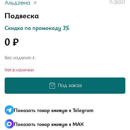
Альдzена
П-25027
Заказать
Понятно
Подвеска
Скидка по промокоду 3%
0 ₽
Подтверждаю, что я ознакомлен и согласен с условиями
политики конфиденциальности
Добавьте фото
Отправить
Вес изделия:
г.
Отправить
Нет в наличии
Подтверждаю, что я ознакомлен и согласен с условиями
политики конфиденциальности
Под заказ
Подтверждаю, что я ознакомлен и согласен с условиями
политики конфиденциальности
Показать товар вживую в Telegram
Отправить
Показать товар вживую в MAX