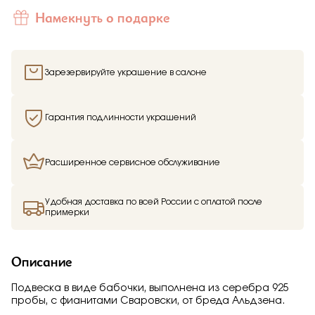
Отправить
Намекнуть о подарке
Подтверждаю, что я ознакомлен и согласен с условиями
политики конфиденциальности
Зарезервируйте украшение в салоне
Гарантия подлинности украшений
Расширенное сервисное обслуживание
Здравствуйте,
имя получателя
Мы узнали, что
имя отправителя
Удобная доставка по всей России с оплатой после
Мечтает о таком подарке —
примерки
Подвеска
из
Малахитовой шкатулки и решили вам
намекнуть об этом.
Описание
Подвеска в виде бабочки, выполнена из серебра 925
пробы, с фианитами Сваровски, от бреда Альдзена.