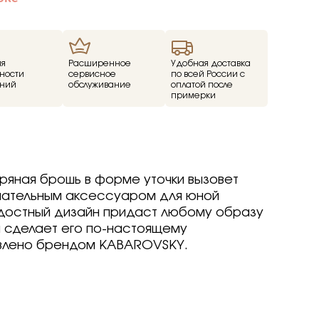
ие
ед
ия
Расширенное
Удобная доставка
ности
сервисное
по всей России с
о -30%
ний
обслуживание
оплатой после
драгоценные -
примерки
-70%
о -70%
ряная брошь в форме уточки вызовет
ечательным аксессуаром для юной
р
р
arine
arine
arine
достный дизайн придаст любому образу
р
р
р
и сделает его по-настоящему
Brilliant
ветмет
влено брендом KABAROVSKY.
a jewelry
т
т
вета
ветмет
ov
Brilliant
Brilliant
ветмет
т
ovsky
a jewelry
a jewelry
Brilliant
ur
бряные крылья
бряные крылья
т
a jewelry