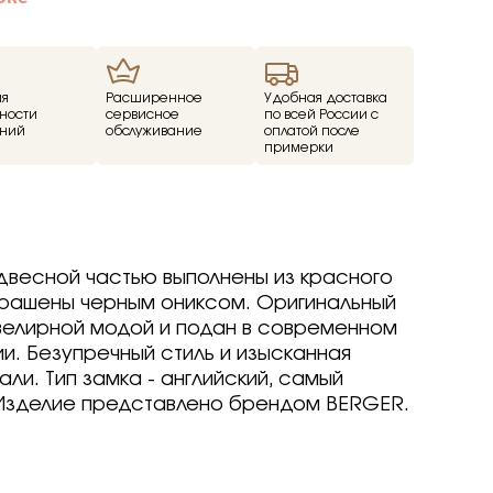
ие
ед
ия
Расширенное
Удобная доставка
ности
сервисное
по всей России с
о -30%
ний
обслуживание
оплатой после
драгоценные -
примерки
-70%
о -70%
двесной частью выполнены из красного
крашены черным ониксом. Оригинальный
р
р
arine
arine
arine
велирной модой и подан в современном
р
р
р
и. Безупречный стиль и изысканная
Brilliant
ветмет
ли. Тип замка - английский, самый
a jewelry
т
т
вета
ветмет
Изделие представлено брендом BERGER.
ov
Brilliant
Brilliant
ветмет
т
ovsky
a jewelry
a jewelry
Brilliant
ur
бряные крылья
бряные крылья
т
a jewelry