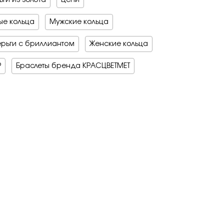
на обручальные
е драгоценные - 70%
е кольца
Мужские кольца
о -70%
 мед
бро -70%
бро -30%
рьги с бриллиантом
Женские кольца
е драгоценные - 70%
о -70%
Р
Браслеты бренда КРАСЦВЕТМЕТ
бро -70%