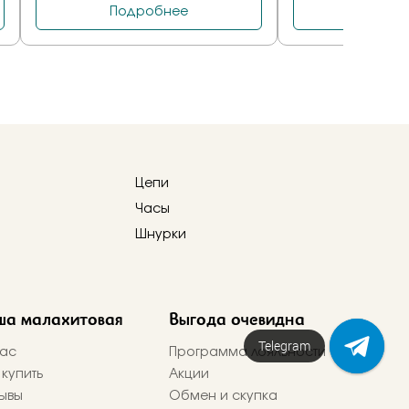
Цепи
Часы
Шнурки
ша малахитовая
Выгода очевидна
Telegram
ас
Программа лояльности
 купить
Акции
ывы
Обмен и скупка