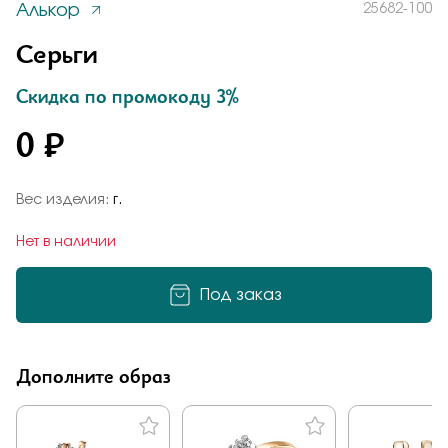
Алькор
25682-100
Заказать
Понятно
Серьги
Скидка по промокоду 3%
0 ₽
Подтверждаю, что я ознакомлен и согласен с условиями
политики конфиденциальности
Добавьте фото
Отправить
Вес изделия:
г.
Отправить
Нет в наличии
Подтверждаю, что я ознакомлен и согласен с условиями
политики конфиденциальности
Под заказ
Подтверждаю, что я ознакомлен и согласен с условиями
политики конфиденциальности
Дополните образ
Отправить