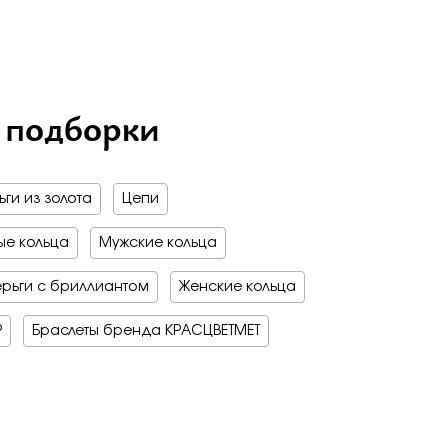
на обручальные
е драгоценные - 70%
о -70%
 мед
бро -70%
бро -30%
е драгоценные - 70%
 подборки
о -70%
бро -70%
ги из золота
Цепи
е кольца
Мужские кольца
рьги с бриллиантом
Женские кольца
Р
Браслеты бренда КРАСЦВЕТМЕТ