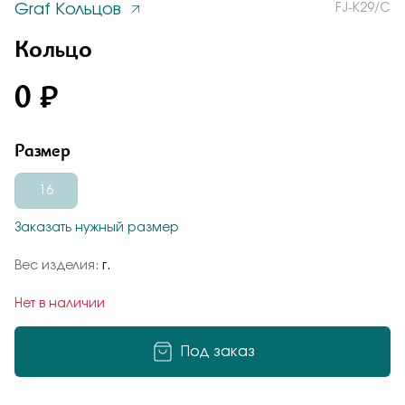
Graf Кольцов
FJ-К29/С
Заказать
Понятно
Кольцо
0 ₽
Подтверждаю, что я ознакомлен и согласен с условиями
политики конфиденциальности
Размер
Добавьте фото
Отправить
Отправить
16
Заказать нужный размер
Подтверждаю, что я ознакомлен и согласен с условиями
политики конфиденциальности
Вес изделия:
г.
Подтверждаю, что я ознакомлен и согласен с условиями
политики конфиденциальности
Нет в наличии
Отправить
Под заказ