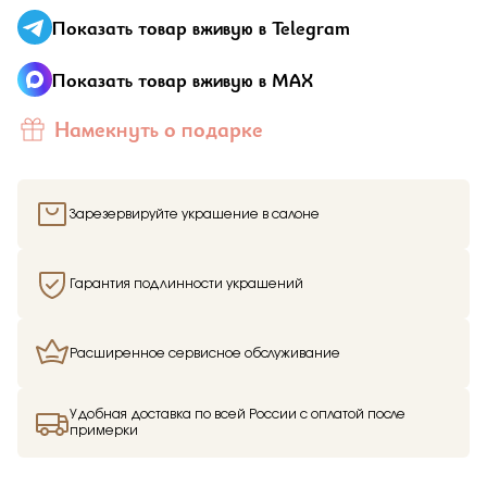
Отправить
Показать товар вживую в Telegram
Подтверждаю, что я ознакомлен и согласен с условиями
Показать товар вживую в MAX
политики конфиденциальности
Намекнуть о подарке
Зарезервируйте украшение в салоне
Здравствуйте,
имя получателя
Гарантия подлинности украшений
Мы узнали, что
имя отправителя
Мечтает о таком подарке —
Кольцо
из
Малахитовой шкатулки и решили вам
Расширенное сервисное обслуживание
намекнуть об этом.
Удобная доставка по всей России с оплатой после
примерки