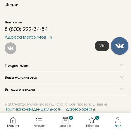
Шнурки
Контакты
8 (800) 222-34-84
Адреса магазинов
VK
Покупателям
Вопрос и ответ
Ваша малахитовая
Доставка и оплата
О нас
Как купить в кредит
Выгода очевидна
Где купить
Как оформить заказ
Программа лояльности
Отзывы
Акции
Новости
© 2009–2026 Малахитовая шкатулка. Все права защищены.
Политика конфиденциальности
Договор оферты
Обмен и скупка
Журнал
Подарочные сертификаты
0
0
Главная
Каталог
Корзина
Избраное
Вход
Created by