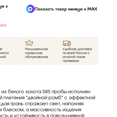
ие
ую в
Показать товар вживую в MAX
ед
рке
о -30%
драгоценные -
-70%
ия
Расширенное
Удобная доставка
о -70%
ности
сервисное
по всей России с
ний
обслуживание
оплатой после
примерки
р
р
arine
arine
arine
р
р
р
Brilliant
ветмет
из белого золота 585 пробы исполнен
a jewelry
т
т
вета
ветмет
 плетения "двойной ромб" с эффектной
ov
Brilliant
Brilliant
ветмет
т
дая грань отражает свет, наполняя
ovsky
a jewelry
a jewelry
Brilliant
м блеском, а массивность изделия
ur
бряные крылья
бряные крылья
т
a jewelry
сть и устойчивость в повседневной