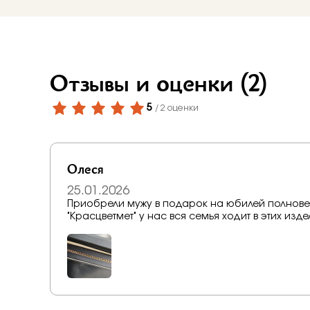
Бело-желт
Отзывы и оценки
(2)
5
/ 2 оценки
Олеся
25.01.2026
Приобрели мужу в подарок на юбилей полнов
"Красцветмет" у нас вся семья ходит в этих из