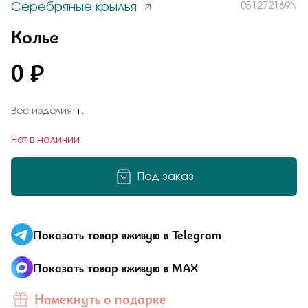
Серебряные крылья
051272169N
Заказать
Понятно
Колье
0 ₽
Подтверждаю, что я ознакомлен и согласен с условиями
политики конфиденциальности
Вес изделия:
г.
Отправить
Нет в наличии
Отправить
Добавьте фото
Под заказ
Подтверждаю, что я ознакомлен и согласен с условиями
политики конфиденциальности
Показать товар вживую в Telegram
Подтверждаю, что я ознакомлен и согласен с условиями
политики конфиденциальности
Показать товар вживую в MAX
Отправить
Намекнуть о подарке