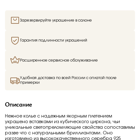
Отправить
Подтверждаю, что я ознакомлен и согласен с условиями
Зарезервируйте украшение в салоне
политики конфиденциальности
Гарантия подлинности украшений
Расширенное сервисное обслуживание
Здравствуйте,
имя получателя
Удобная доставка по всей России с оплатой после
примерки
Мы узнали, что
имя отправителя
Мечтает о таком подарке —
Колье
из
Малахитовой шкатулки и решили вам
Описание
намекнуть об этом.
Нежное колье с надежным якорным плетением
украшено вставками из кубического циркона, чьи
уникальные светопреломляющие свойства сопоставимы
разве что с натуральными бриллиантами. Оно
изготовлено из высококачественного серебра 925