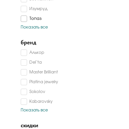
Бело-желт
Изумруд
Топаз
Показать все
Аметист
Изумруд г/т
бренд
Гранат
Алькор
Агат
Del`ta
Жемчуг
Master Brilliant
Жемчуг имитация
Platina jewelry
Перламутр
Sokolov
Танзанит
Kabarovsky
Турмалин
Показать все
De fleur
Султанит
Magic Stones
скидки
Шпинель