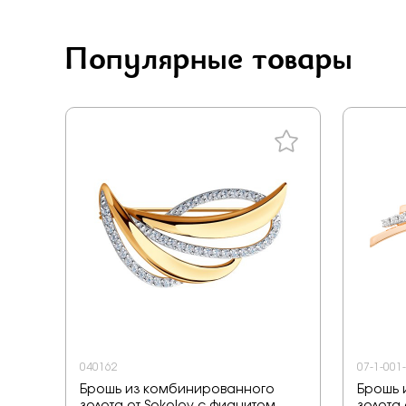
Популярные товары
040162
07-1-001
Брошь из комбинированного
Брошь 