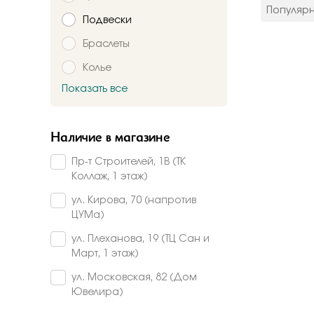
цвет мета
Популяр
Подвески
Красное
Комбинир
Браслеты
Белое
Колье
Подтверждаю,
Желтое
Красно-б
Показать все
Брошь
Бело-желт
Заказать
Часы
Наличие в магазине
Шнурки
Пр-т Строителей, 1В (ТК
Прочее
Коллаж, 1 этаж)
Пирсинг
ул. Кирова, 70 (напротив
ЦУМа)
ул. Плеханова, 19 (ТЦ Сан и
Март, 1 этаж)
ул. Московская, 82 (Дом
Ювелира)