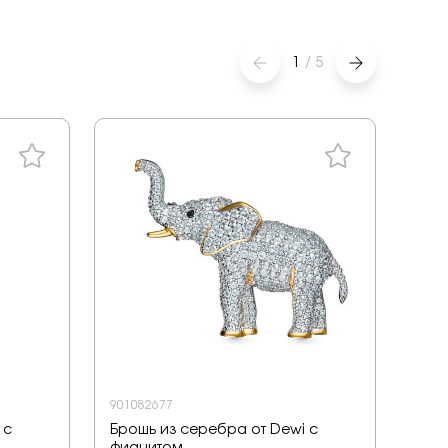
1
/
5
901082677
СЧАС
 с
Брошь из серебра от Dewi с
Брош