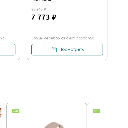
фианитом
фиа
25 913 ₽
Ски
7 773 ₽
950 
82
925
Брошь, серебро, фианит, проба 925
Була
Посмотреть