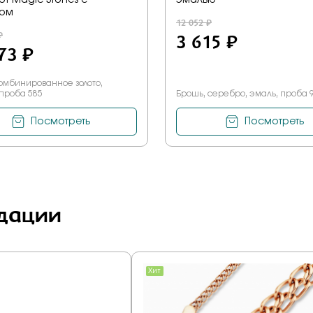
от Magic Stones с
эмалью
том
12 052 ₽
₽
3 615 ₽
73 ₽
омбинированное золото,
 проба 585
Брошь, серебро, эмаль, проба 
Посмотреть
Посмотреть
дации