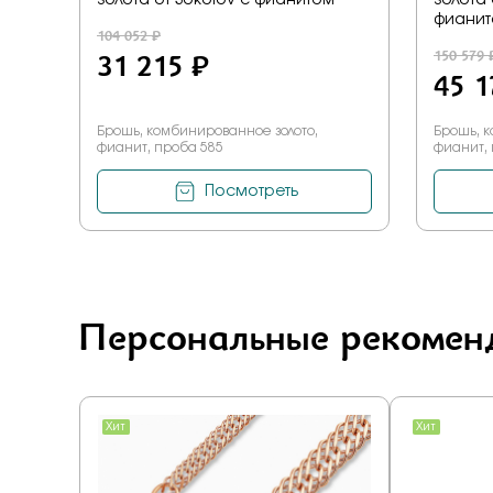
золота от Sokolov с фианитом
золота 
фиани
104 052 ₽
31 215 ₽
150 579 
45 1
Брошь, комбинированное золото,
Брошь, к
фианит, проба 585
фианит,
Посмотреть
Персональные рекомен