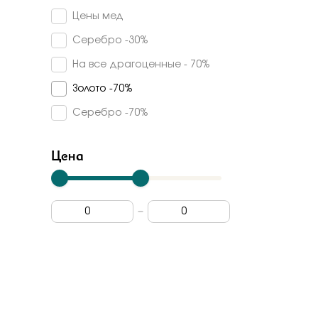
Счастье
Цены мед
Эмаль
Carlin
Серебро -30%
Pokrovsky
На все драгоценные - 70%
Incrua
Золото -70%
Dewi
Серебро -70%
Цена