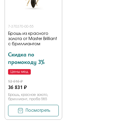
Заказать
7-370370-00-55
Брошь из красного
Подтверждаю, что я ознакомлен и согласен с условиями
золота от Master Brilliant
политики конфиденциальности
с бриллиантом
Скидка по
Отправить
промокоду 3%
Цены мед
52 616 ₽
36 831 ₽
Брошь, красное золото,
бриллиант, проба 585
Посмотреть