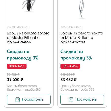
Заказать
7-270370-00-31
7-270402-00-70
Подтверждаю, что я ознакомлен и согласен с условиями
Брошь из белого золота
Брошь из белого золота
политики конфиденциальности
от Master Brilliant с
от Master Brilliant с
бриллиантом
бриллиантом
Отправить
Скидка по
Скидка по
промокоду 3%
промокоду 3%
Цены мед
Цены мед
50 929 ₽
119 261 ₽
35 650 ₽
83 482 ₽
Брошь, белое золото,
Брошь, белое золото,
бриллиант, проба 585
бриллиант, проба 585
Посмотреть
Посмотреть