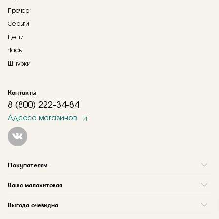
Прочее
Серьги
Цепи
Часы
Шнурки
Контакты
8 (800) 222-34-84
Адреса магазинов
Покупателям
Вопрос и ответ
Ваша малахитовая
Доставка и оплата
О нас
Как купить в кредит
Выгода очевидна
Где купить
Как оформить заказ