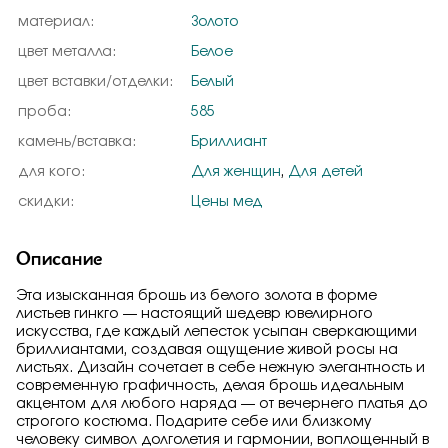
материал:
Золото
цвет металла:
Белое
цвет вставки/отделки:
Белый
проба:
585
камень/вставка:
Бриллиант
для кого:
Для женщин
,
Для детей
скидки:
Цены мед
Описание
Эта изысканная брошь из белого золота в форме
листьев гинкго — настоящий шедевр ювелирного
искусства, где каждый лепесток усыпан сверкающими
бриллиантами, создавая ощущение живой росы на
листьях. Дизайн сочетает в себе нежную элегантность и
современную графичность, делая брошь идеальным
акцентом для любого наряда — от вечернего платья до
строгого костюма. Подарите себе или близкому
человеку символ долголетия и гармонии, воплощенный в