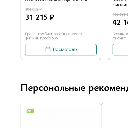
золота от Sokolov с фианитом
золота 
фиани
104 052 ₽
31 215 ₽
150 579 
42 1
Брошь, комбинированное золото,
Брошь, к
фианит, проба 585
фианит,
Посмотреть
Персональные рекомен