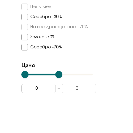
Счастье
Цены мед
Шпинель
Carlin
Серебро -30%
Эмаль
Pokrovsky
На все драгоценные - 70%
Incrua
Золото -70%
Dewi
Серебро -70%
Цена