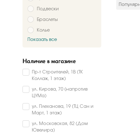
цвет мета
Популяр
Подвески
Красное
Комбинир
Браслеты
Белое
Колье
Подтверждаю,
Желтое
Красно-б
Показать все
Брошь
Бело-желт
Заказать
Часы
Наличие в магазине
Шнурки
Пр-т Строителей, 1В (ТК
Прочее
Коллаж, 1 этаж)
Пирсинг
ул. Кирова, 70 (напротив
ЦУМа)
ул. Плеханова, 19 (ТЦ Сан и
Март, 1 этаж)
ул. Московская, 82 (Дом
Ювелира)