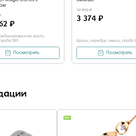
от Magic Stones с
эмалью
том
12 052 ₽
₽
3 374 ₽
62 ₽
омбинированное золото,
 проба 585
Брошь, серебро, эмаль, проба 
Посмотреть
Посмотреть
дации