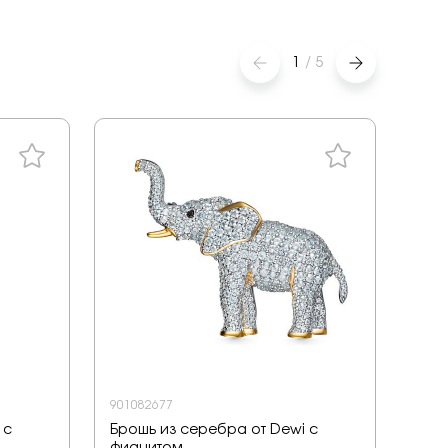
1
/
5
901082677
СЧАС
 с
Брошь из серебра от Dewi с
Брош