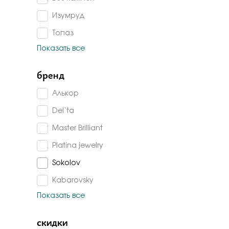
Бело-желт
Изумруд
Топаз
Показать все
Аметист
Сапфир корунд
бренд
Изумруд г/т
Алькор
Гранат
Del`ta
Агат
Master Brilliant
Жемчуг
Platina jewelry
Жемчуг имитация
Sokolov
Перламутр
Kabarovsky
Танзанит
Показать все
De fleur
Турмалин
Magic Stones
скидки
Султанит