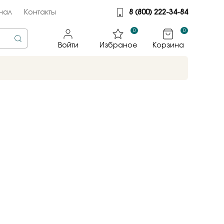
нал
Контакты
8 (800) 222-34-84
0
0
Войти
Избраное
Корзина
rine
тмет
illiant
jewelry
яные крылья
к
ные традиции
sky