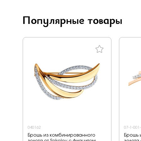
Популярные товары
040162
07-1-001
Брошь из комбинированного
Брошь 