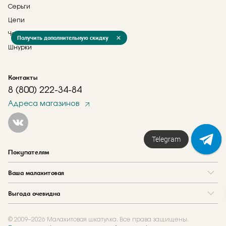
Серьги
Цепи
Часы
Получить дополнительную скидку
Шнурки
Контакты
8 (800) 222-34-84
Адреса магазинов
Telegram
Покупателям
Вопрос и ответ
Ваша малахитовая
Доставка и оплата
О нас
Как купить в кредит
Выгода очевидна
Где купить
Как оформить заказ
Программа лояльности
Отзывы
Акции
Новости
© 2009–2026 Малахитовая шкатулка. Все права защищены.