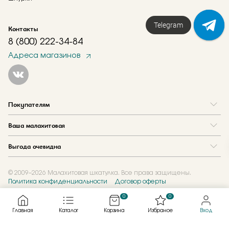
Telegram
Контакты
8 (800) 222-34-84
Адреса магазинов
Покупателям
Вопрос и ответ
Ваша малахитовая
Доставка и оплата
О нас
Как купить в кредит
Выгода очевидна
Где купить
Как оформить заказ
Программа лояльности
Отзывы
Акции
Новости
© 2009–2026 Малахитовая шкатулка. Все права защищены.
Политика конфиденциальности
Договор оферты
Обмен и скупка
Журнал
Подарочные сертификаты
0
0
Главная
Каталог
Корзина
Избраное
Вход
Created by