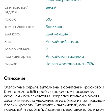
Комбинированное
цвет вставки/
Белый
отделки:
проба:
585
камень/вставка:
Бриллиант
для кого:
Для женщин
Вид:
Английский замок
кол-во камней:
2
подкатегория:
Английская застежка
скидки:
На все драгоценные - 70%
Описание
Элегантные серьги, выполнены в сочетании красного и
белого золота 585 пробы с родиевым покрытием,
украшены бриллиантами. Закрепка камней в белом
золоте визуально увеличивает их объем и подчеркивает
блеск и красоту. Тип замка - английский, самый
надежный и удобный. Изделие представлено брендом