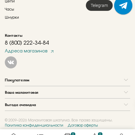
Цепи
Telegram
Часы
Шнурки
Контакты
8 (800) 222-34-84
Адреса магазинов
Покупателям
Вопрос и ответ
Ваша малахитовая
Доставка и оплата
О нас
Как купить в кредит
Выгода очевидна
Где купить
Как оформить заказ
Программа лояльности
Отзывы
Акции
Новости
© 2009–2026 Малахитовая шкатулка. Все права защищены.
Политика конфиденциальности
Договор оферты
Обмен и скупка
Журнал
Подарочные сертификаты
0
0