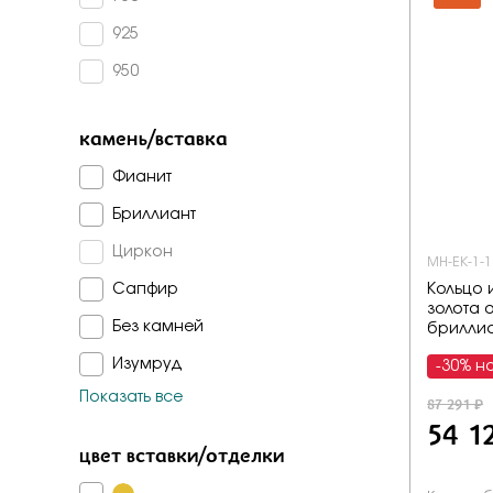
Бело-желт
925
950
камень/вставка
Фианит
Бриллиант
Циркон
МН-ЕК-1-1
Кольцо 
Сапфир
золота 
Без камней
брилли
Изумруд
-30% н
Показать все
87 291 ₽
Топаз лондон
54 1
Топаз
цвет вставки/отделки
Сапфир г/т