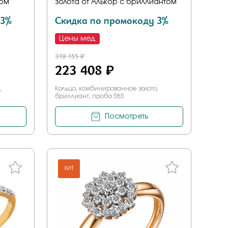
ром
золота от Алькор с бриллиантом
 3%
Скидка по промокоду 3%
Цены мед
319 155 ₽
223 408 ₽
,
Кольцо, комбинированное золото,
бриллиант, проба 585
Посмотреть
ХИТ