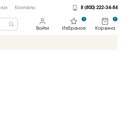
нал
Контакты
8 (800) 222-34-84
0
0
Войти
Избраное
Корзина
rine
тмет
illiant
jewelry
яные крылья
к
ные традиции
sky