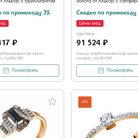
от Алькор с бриллиантом
золота от Алькор с сапфи
а по промокоду 3%
Скидка по промокоду
мед
Цены мед
130 749 ₽
417 ₽
91 524 ₽
омбинированное золото,
Кольцо, комбинированное золото
т, проба 585
сапфир, проба 585
Посмотреть
Посмотреть
ХИТ