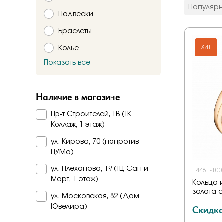
цвет мета
Популяр
Подвески
Красное
Комбинир
Браслеты
Белое
Колье
Подтверждаю,
ХИТ
Желтое
Красно-б
Показать все
Брошь
Бело-желт
Заказать
Часы
Наличие в магазине
Шнурки
Пр-т Строителей, 1В (ТК
Прочее
Коллаж, 1 этаж)
Пирсинг
ул. Кирова, 70 (напротив
ЦУМа)
ул. Плеханова, 19 (ТЦ Сан и
14481-100
Март, 1 этаж)
Кольцо 
золота 
ул. Московская, 82 (Дом
Скидк
Ювелира)