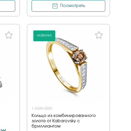
на обручальные
Посмотреть
е драгоценные - 70%
о -70%
 мед
бро -70%
бро -30%
е драгоценные - 70%
НОВИНКА
о -70%
бро -70%
1-2609-6000
Кольцо из комбинированного
золота от Kabarovsky с
бриллиантом