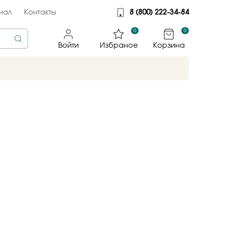
нал
Контакты
8 (800) 222-34-84
0
0
Войти
Избраное
Корзина
rine
тмет
illiant
jewelry
яные крылья
к
ные традиции
sky