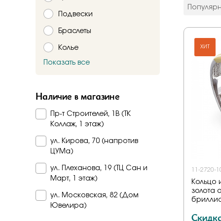
цвет мета
Популяр
Подвески
Красное
Комбинир
Браслеты
Белое
Колье
Подтверждаю,
ХИТ
Желтое
Красно-б
Показать все
Брошь
Бело-желт
Заказать
Часы
Наличие в магазине
Шнурки
Пр-т Строителей, 1В (ТК
Прочее
Коллаж, 1 этаж)
Пирсинг
ул. Кирова, 70 (напротив
ЦУМа)
ул. Плеханова, 19 (ТЦ Сан и
11-2720-1
Март, 1 этаж)
Кольцо 
золота о
ул. Московская, 82 (Дом
брилли
Ювелира)
Скидк