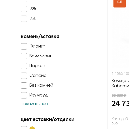
Бело-желт
ХИТ
925
950
камень/вставка
Фианит
Бриллиант
Циркон
1-1583-10
Сапфир
Кольцо 
Без камней
Kabarov
88 330 ₽
Изумруд
24 7
Показать все
Топаз лондон
Топаз
цвет вставки/отделки
Кольцо, б
585
Сапфир г/т