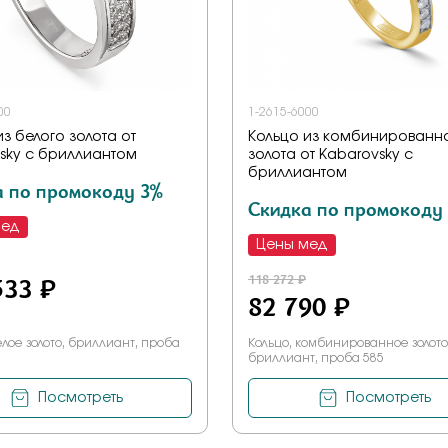
00
1-2615-6000
из белого золота от
Кольцо из комбинированн
sky с бриллиантом
золота от Kabarovsky с
бриллиантом
а по промокоду 3%
Скидка по промокоду
мед
Цены мед
533 ₽
118 272 ₽
82 790 ₽
елое золото, бриллиант, проба
Кольцо, комбинированное золото
бриллиант, проба 585
Посмотреть
Посмотреть