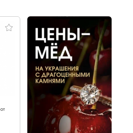
ал
tones
a
енциальности
liano
дерн
ace
ills
v
ezioso
 от
or you
mith